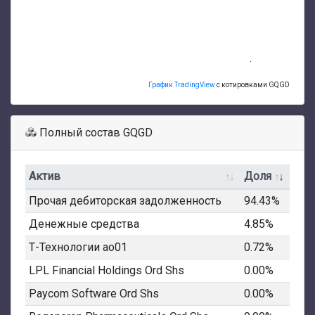
График TradingView
с котировками GQGD
Полный состав GQGD
Актив
Доля
Прочая дебиторская задолженность
94.43%
Денежные средства
4.85%
Т-Технологии ао01
0.72%
LPL Financial Holdings Ord Shs
0.00%
Paycom Software Ord Shs
0.00%