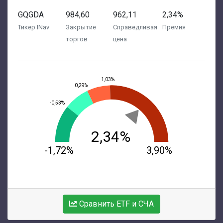
GQGDA
984,60
962,11
2,34%
Тикер INav
Закрытие
Справедливая
Премия
торгов
цена
1,03%
0,29%
-0,53%
2,34%
-1,72%
3,90%
Сравнить ETF и СЧА