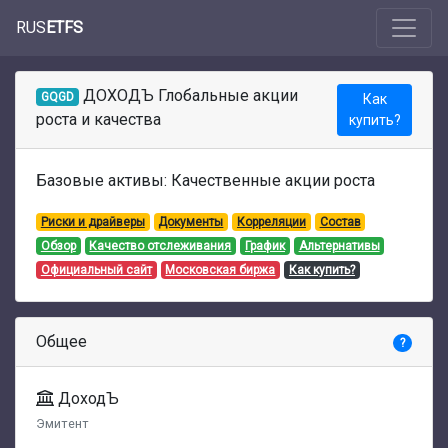
RUS
ETFS
ДОХОДЪ Глобальные акции
GQGD
Как
роста и качества
купить?
Базовые активы: Качественные акции роста
Риски и драйверы
Документы
Корреляции
Состав
Обзор
Качество отслеживания
График
Альтернативы
Официальный сайт
Московская биржа
Как купить?
Общее
?
ДоходЪ
Эмитент