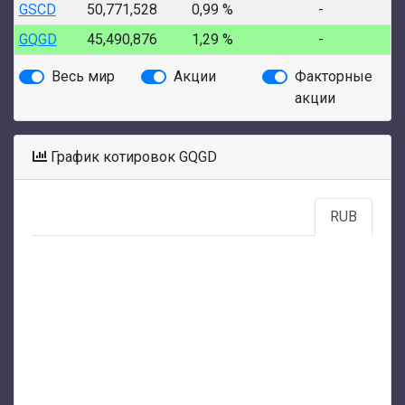
GSCD
50,771,528
0,99 %
-
GQGD
45,490,876
1,29 %
-
Весь мир
Акции
Факторные
акции
График котировок GQGD
RUB