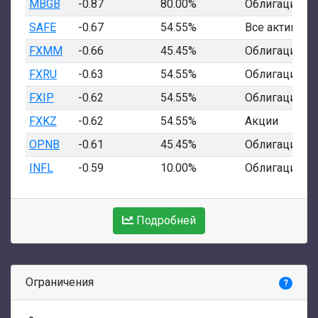
MBGB
-0.87
80.00%
Облигации
SAFE
-0.67
54.55%
Все активы
FXMM
-0.66
45.45%
Облигации
FXRU
-0.63
54.55%
Облигации
FXIP
-0.62
54.55%
Облигации
FXKZ
-0.62
54.55%
Акции
OPNB
-0.61
45.45%
Облигации
INFL
-0.59
10.00%
Облигации
Подробней
Ограничения
?