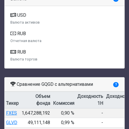
USD
Валюта активов
RUB
Отчетная валюта
RUB
Валюта торгов
Сравнение GQGD с альтернативами
?
Объем
Доходность
Доходнос
Тикер
фонда
Комиссия
1Н
1
FXES
1,647,288,192
0,90 %
-
GLVD
49,111,148
0,99 %
-