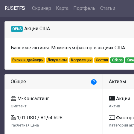
RUS
ETFS
Скринер
Карта
Портфель
Статьи
Акции США
OPNS
Базовые активы: Моментум фактор в акциях США
Риски и драйверы
Документы
Корреляции
Состав
Обзор
Кач
Общее
Активы
?
М-Консалтинг
Акции
Эмитент
Актив
1,01 USD / 81,94 RUB
Фактор
Расчетная цена
Категория ак