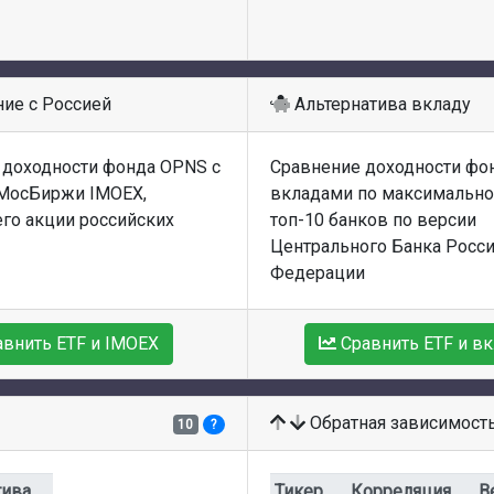
ие с Россией
Альтернатива вкладу
 доходности фонда OPNS с
Сравнение доходности фо
МосБиржи IMOEX,
вкладами по максимально
го акции российских
топ-10 банков по версии
Центрального Банка Росс
Федерации
авнить ETF и IMOEX
Сравнить ETF и в
Обратная зависимост
10
?
тива
Тикер
Корреляция
В