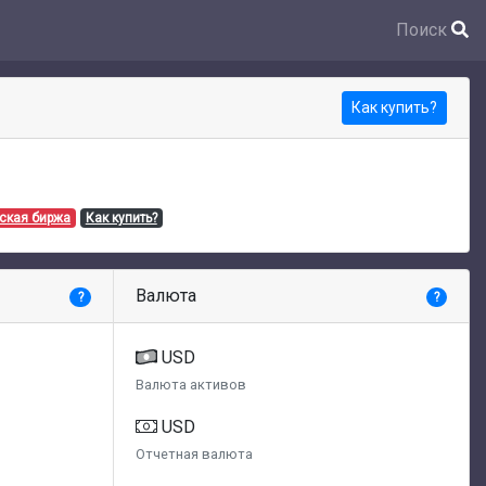
Поиск
Как купить?
ская биржа
Как купить?
Валюта
?
?
USD
Валюта активов
USD
Отчетная валюта