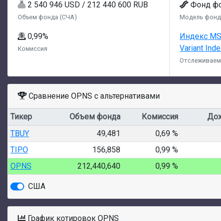
2 540 946 USD / 212 440 600 RUB
Фонд ф
Объем фонда (СЧА)
Модель фонд
0,99%
Индекс MS
Variant Ind
Комиссия
Отслеживаем
Сравнение OPNS с альтернативами
Тикер
Объем фонда
Комиссия
Дох
TBUY
49,481
0,69 %
TIPO
156,858
0,99 %
OPNS
212,440,640
0,99 %
США
График котировок OPNS