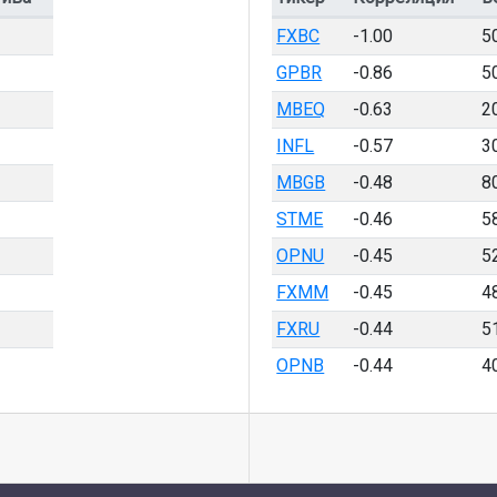
FXBC
-1.00
5
GPBR
-0.86
5
MBEQ
-0.63
2
INFL
-0.57
3
MBGB
-0.48
8
STME
-0.46
5
OPNU
-0.45
5
FXMM
-0.45
4
FXRU
-0.44
5
OPNB
-0.44
4