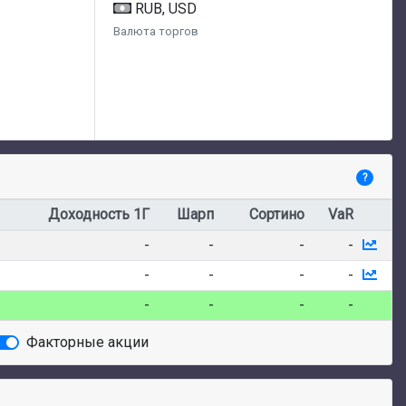
RUB, USD
Валюта торгов
?
Доходность 1Г
Шарп
Сортино
VaR
-
-
-
-
-
-
-
-
-
-
-
-
Факторные акции