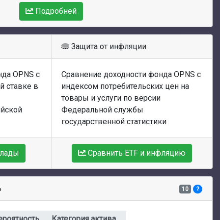
Подробней
Защита от инфляции
нда OPNS с
Сравнение доходности фонда OPNS с
й ставке в
индексом потребительских цен на
товары и услуги по версии
ийской
Федеральной службы
государственной статистики
клады
Сравнить ETF и инфляцию
ь
10
?
ероятность
Категория актива