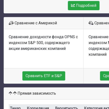
Подробней
Сравнение с Америкой
Сравнен
Сравнение доходности фонда OPNS с
Сравнение
индексом S&P 500, содержащего
индексом 
акции американских компаний
содержаще
компаний
Сравнить ETF и S&P
Ср
Прямая зависимость
Тикер
Корреляция
Вероятность
Категория ак