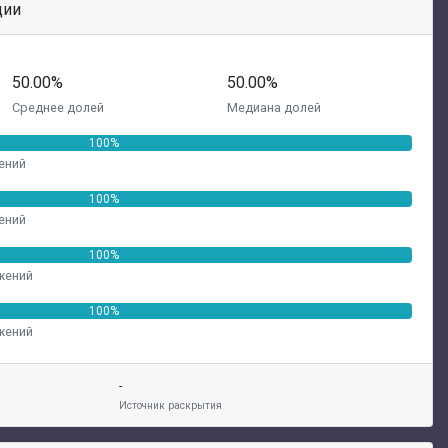
ции
50.00%
50.00%
Среднее долей
Медиана долей
100%
ений
100%
ений
100%
жений
100%
жений
-
Источник раскрытия