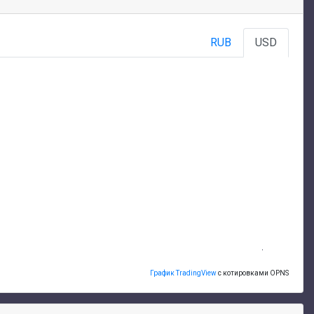
RUB
USD
График TradingView
с котировками OPNS