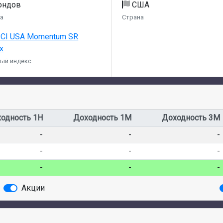
ондов
США
а
Страна
CI USA Momentum SR
ex
ый индекс
одность 1Н
Доходность 1М
Доходность 3М
-
-
-
-
-
-
-
-
-
Акции