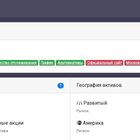
ество отслеживания
График
Альтернативы
Официальный сайт
Москов
География активов
?
Развитый
Рынок
ные акции
Америка
тива
Регион