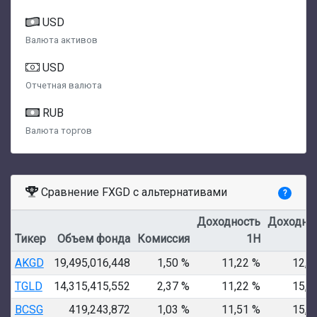
USD
Валюта активов
USD
Отчетная валюта
RUB
Валюта торгов
Сравнение FXGD с альтернативами
?
Доходность
Доходно
Тикер
Объем фонда
Комиссия
1Н
AKGD
19,495,016,448
1,50 %
11,22 %
12,8
TGLD
14,315,415,552
2,37 %
11,22 %
15,4
BCSG
419,243,872
1,03 %
11,51 %
15,7