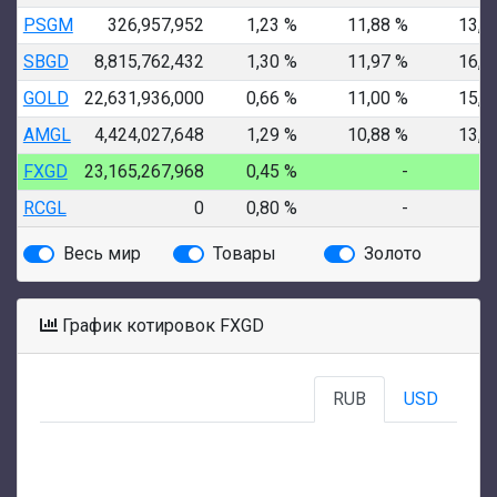
PSGM
326,957,952
1,23 %
11,88 %
13,8
SBGD
8,815,762,432
1,30 %
11,97 %
16,0
GOLD
22,631,936,000
0,66 %
11,00 %
15,0
AMGL
4,424,027,648
1,29 %
10,88 %
13,0
FXGD
23,165,267,968
0,45 %
-
RCGL
0
0,80 %
-
Весь мир
Товары
Золото
График котировок FXGD
RUB
USD