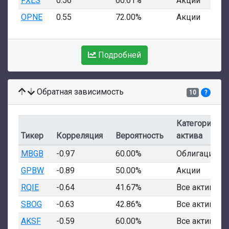
FXES
0.56
60.61%
Акции
OPNE
0.55
72.00%
Акции
Подробней
Обратная зависимость
10
?
Категория
Тикер
Корреляция
Вероятность
актива
MBGB
-0.97
60.00%
Облигации
GPBW
-0.89
50.00%
Акции
RQIE
-0.64
41.67%
Все активы
SBOG
-0.63
42.86%
Все активы
AKSF
-0.59
60.00%
Все активы