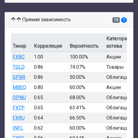
Прямая зависимость
10
?
Категория
Тикер
Корреляция
Вероятность
актива
FXBC
1.00
100.00%
Акции
TGLD
0.86
74.07%
Товары
GPBR
0.86
50.00%
Облигации
MBEQ
0.80
60.00%
Акции
OPNU
0.65
68.00%
Облигации
FXTP
0.65
63.41%
Облигации
FXRU
0.64
66.50%
Облигации
INFL
0.62
60.00%
Облигации