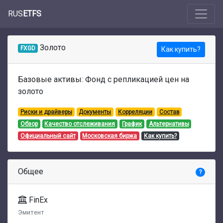
RUS
ETFS
Золото
FXGD
Как купить?
Базовые активы: Фонд с репликацией цен на
золото
Риски и драйверы
Документы
Корреляции
Состав
Обзор
Качество отслеживания
График
Альтернативы
Официальный сайт
Московская биржа
Как купить?
Общее
?
FinEx
Эмитент