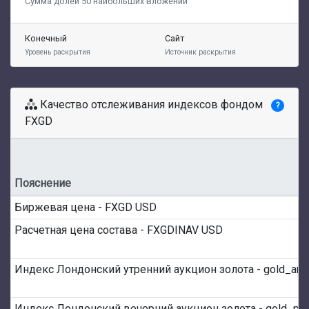
Сумма долей 50 наибольших вложений
Конечный
Сайт
Уровень раскрытия
Источник раскрытия
Качество отслеживания индексов фондом
?
FXGD
Пояснение
Биржевая цена - FXGD USD
Расчетная цена состава - FXGDINAV USD
Индекс Лондонский утренний аукцион золота - gold_am
Индекс Лондонский вечерний аукцион золота - gold_p