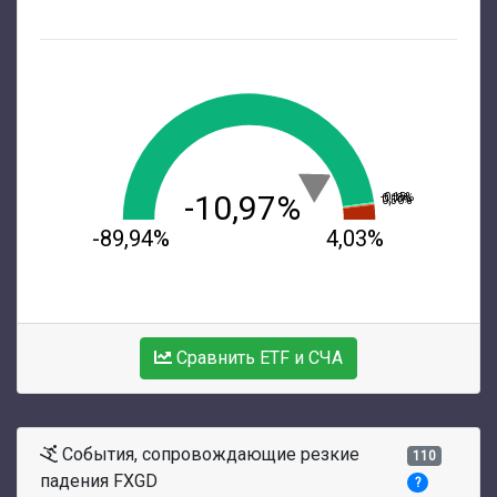
-10,97%
-0,15%
0,18%
0,50%
-89,94%
4,03%
Сравнить ETF и СЧА
События, сопровождающие резкие
110
падения FXGD
?