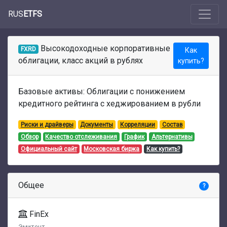
RUS
ETFS
Высокодоходные корпоративные
FXRD
Как
облигации, класс акций в рублях
купить?
Базовые активы: Облигации с понижением
кредитного рейтинга с хеджированием в рубли
Риски и драйверы
Документы
Корреляции
Состав
Обзор
Качество отслеживания
График
Альтернативы
Официальный сайт
Московская биржа
Как купить?
Общее
?
FinEx
Эмитент