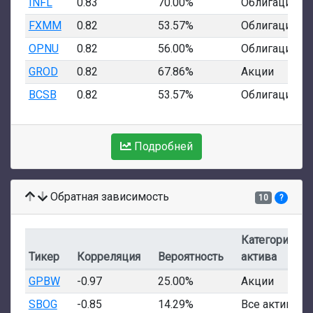
INFL
0.83
70.00%
Облигации
FXMM
0.82
53.57%
Облигации
OPNU
0.82
56.00%
Облигации
GROD
0.82
67.86%
Акции
BCSB
0.82
53.57%
Облигации
Подробней
Обратная зависимость
10
?
Категория
Тикер
Корреляция
Вероятность
актива
GPBW
-0.97
25.00%
Акции
SBOG
-0.85
14.29%
Все активы