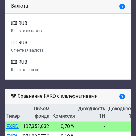
Валюта
?
RUB
Валюта активов
RUB
Отчетная валюта
RUB
Валюта торгов
Сравнение FXRD с альтернативами
?
Объем
Доходность
Доходность
Тикер
фонда
Комиссия
1Н
1М
FXRD
107,353,032
0,70 %
-
-