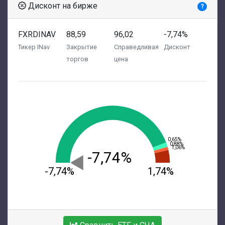
Дисконт на бирже
?
FXRDINAV
88,59
96,02
-7,74%
Тикер INav
Закрытие
Справедливая
Дисконт
торгов
цена
0,65%
0,88%
1,06%
-7,74%
-7,74%
1,74%