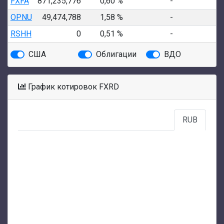
FXFA
871,235,776
0,60 %
-
-
OPNU
49,474,788
1,58 %
-
-
RSHH
0
0,51 %
-
-
США
Облигации
ВДО
График котировок FXRD
RUB