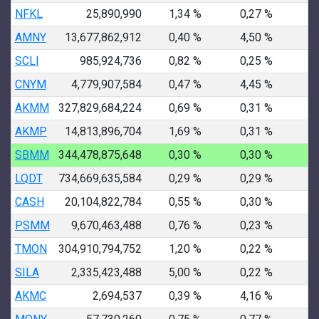
NFKL
25,890,990
1,34 %
0,27 %
1
AMNY
13,677,862,912
0,40 %
4,50 %
9
SCLI
985,924,736
0,82 %
0,25 %
1
CNYM
4,779,907,584
0,47 %
4,45 %
9
AKMM
327,829,684,224
0,69 %
0,31 %
1
AKMP
14,813,896,704
1,69 %
0,31 %
1
SBMM
344,478,875,648
0,30 %
0,30 %
1
LQDT
734,669,635,584
0,29 %
0,29 %
1
CASH
20,104,822,784
0,55 %
0,30 %
1
PSMM
9,670,463,488
0,76 %
0,23 %
1
TMON
304,910,794,752
1,20 %
0,22 %
1
SILA
2,335,423,488
5,00 %
0,22 %
1
AKMC
2,694,537
0,39 %
4,16 %
9