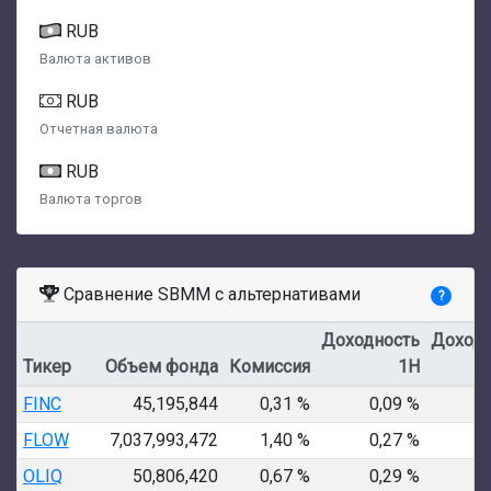
RUB
Валюта активов
RUB
Отчетная валюта
RUB
Валюта торгов
Сравнение SBMM с альтернативами
?
Доходность
Доходн
Тикер
Объем фонда
Комиссия
1Н
FINC
45,195,844
0,31 %
0,09 %
1
FLOW
7,037,993,472
1,40 %
0,27 %
0
OLIQ
50,806,420
0,67 %
0,29 %
1