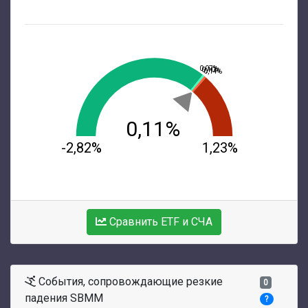
0,07%
0,10%
0,14%
0,11%
-2,82%
1,23%
Сравнить ETF и СЧА
События, сопровождающие резкие
0
падения SBMM
?