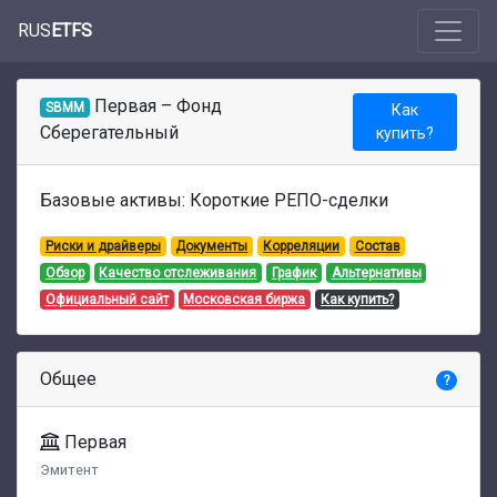
RUS
ETFS
Первая – Фонд
SBMM
Как
Сберегательный
купить?
Базовые активы: Короткие РЕПО-сделки
Риски и драйверы
Документы
Корреляции
Состав
Обзор
Качество отслеживания
График
Альтернативы
Официальный сайт
Московская биржа
Как купить?
Общее
?
Первая
Эмитент