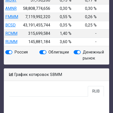
MONY
57,730,260
0,75 %
0,77 %
1
AMNR
58,808,774,656
0,30 %
0,30 %
1
FMMM
7,119,992,320
0,55 %
0,26 %
1
BCSD
43,191,455,744
0,35 %
0,25 %
1
RCMM
315,699,584
1,40 %
-
RUMM
145,881,184
3,60 %
-
Россия
Облигации
Денежный
рынок
График котировок SBMM
RUB