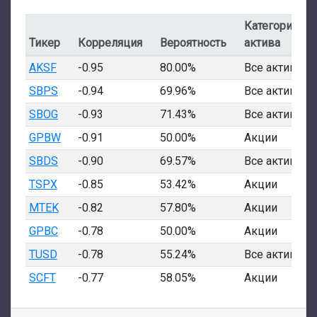
Категория
Тикер
Корреляция
Вероятность
актива
AKSF
-0.95
80.00%
Все активы
SBPS
-0.94
69.96%
Все активы
SBOG
-0.93
71.43%
Все активы
GPBW
-0.91
50.00%
Акции
SBDS
-0.90
69.57%
Все активы
TSPX
-0.85
53.42%
Акции
MTEK
-0.82
57.80%
Акции
GPBC
-0.78
50.00%
Акции
TUSD
-0.78
55.24%
Все активы
SCFT
-0.77
58.05%
Акции