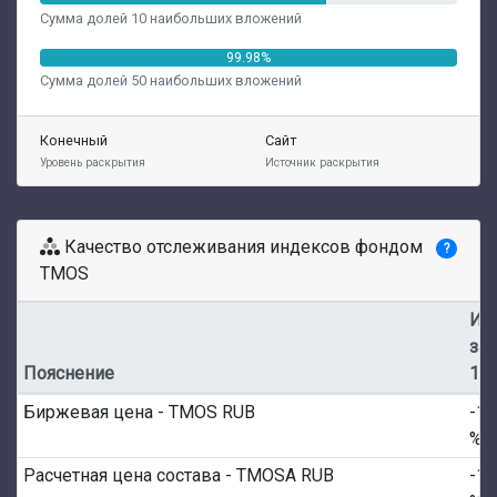
Сумма долей 10 наибольших вложений
99.98%
Сумма долей 50 наибольших вложений
Конечный
Сайт
Уровень раскрытия
Источник раскрытия
Качество отслеживания индексов фондом
?
TMOS
Из
за
Пояснение
1M
Биржевая цена - TMOS RUB
-1.
%
Расчетная цена состава - TMOSA RUB
-1.