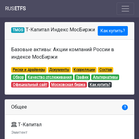
RUS
ETFS
Т-Капитал Индекс МосБиржи
TMOS
Как купить?
Базовые активы: Акции компаний России в
индексе МосБиржи
Риски и драйверы
Документы
Корреляции
Состав
Обзор
Качество отслеживания
График
Альтернативы
Официальный сайт
Московская биржа
Как купить?
Общее
?
Т-Капитал
Эмитент