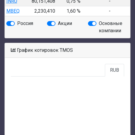
INRU
80,151,408
0,75 %
-
MBEQ
2,230,410
1,60 %
-
Россия
Акции
Основные
компании
График котировок TMOS
RUB