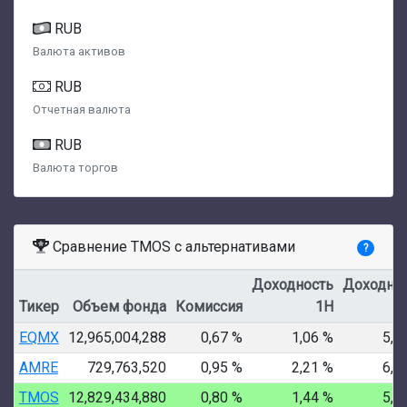
RUB
Валюта активов
RUB
Отчетная валюта
RUB
Валюта торгов
Сравнение TMOS с альтернативами
?
Доходность
Доходно
Тикер
Объем фонда
Комиссия
1Н
EQMX
12,965,004,288
0,67 %
1,06 %
5,0
AMRE
729,763,520
0,95 %
2,21 %
6,4
TMOS
12,829,434,880
0,80 %
1,44 %
5,0