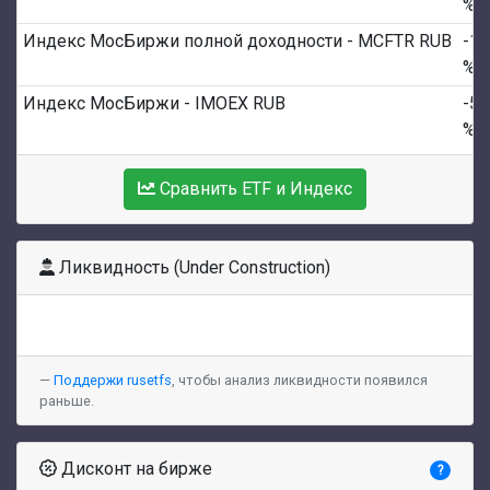
%
Индекс МосБиржи полной доходности - MCFTR RUB
-1.
%
Индекс МосБиржи - IMOEX RUB
-5.
%
Сравнить ETF и Индекс
Ликвидность (Under Construction)
Поддержи rusetfs
, чтобы анализ ликвидности появился
раньше.
Дисконт на бирже
?