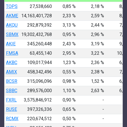
TOPS
27,538,660
0,85 %
2,18 %
8,2
AKME
14,163,401,728
2,33 %
2,59 %
8,9
AKQU
292,879,392
3,13 %
2,44 %
7,5
SBMX
19,302,432,768
0,95 %
2,96 %
7,8
AKIE
345,260,448
2,43 %
3,19 %
9,9
FMSA
63,455,140
2,95 %
3,22 %
10,5
AKBC
109,017,944
1,23 %
2,36 %
6,8
AMIX
458,342,496
0,55 %
2,38 %
7,9
BCSR
315,096,096
0,98 %
1,52 %
6,3
SBBC
289,576,000
1,10 %
2,63 %
6,3
FXRL
3,575,846,912
0,90 %
-
RUSE
397,326,336
0,65 %
-
RCMX
220,674,512
0,50 %
-