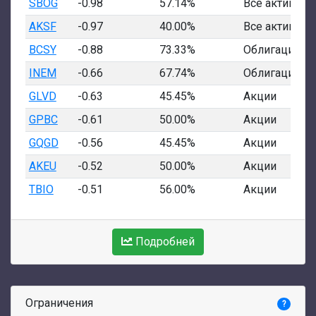
SBOG
-0.98
57.14%
Все активы
AKSF
-0.97
40.00%
Все активы
BCSY
-0.88
73.33%
Облигации
INEM
-0.66
67.74%
Облигации
GLVD
-0.63
45.45%
Акции
GPBC
-0.61
50.00%
Акции
GQGD
-0.56
45.45%
Акции
AKEU
-0.52
50.00%
Акции
TBIO
-0.51
56.00%
Акции
Подробней
Ограничения
?