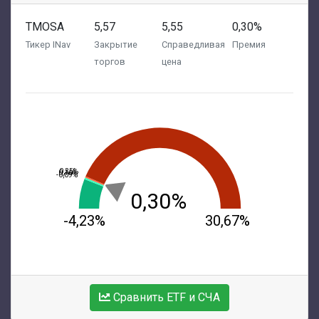
TMOSA
5,57
5,55
0,30%
Тикер INav
Закрытие
Справедливая
Премия
торгов
цена
0,35%
0,16%
-0,09%
0,30%
-4,23%
30,67%
Сравнить ETF и СЧА