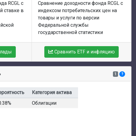
нда RCGL с
Сравнение доходности фонда RCGL с
й ставке в
индексом потребительских цен на
товары и услуги по версии
ийской
Федеральной службы
государственной статистики
клады
Сравнить ETF и инфляцию
ь
1
?
ероятность
Категория актива
0.38%
Облигации