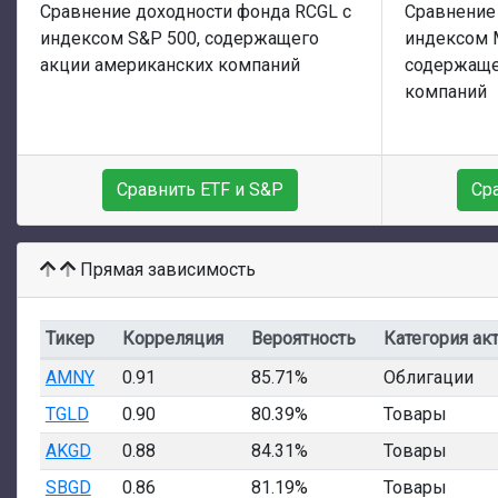
Сравнение доходности фонда RCGL с
Сравнение
индексом S&P 500, содержащего
индексом 
акции американских компаний
содержаще
компаний
Сравнить ETF и S&P
Ср
Прямая зависимость
Тикер
Корреляция
Вероятность
Категория ак
AMNY
0.91
85.71%
Облигации
TGLD
0.90
80.39%
Товары
AKGD
0.88
84.31%
Товары
SBGD
0.86
81.19%
Товары