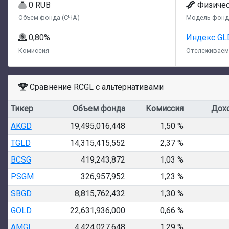
0 RUB
Физиче
Объем фонда (СЧА)
Модель фонд
0,80%
Индекс G
Комиссия
Отслеживаем
Сравнение RCGL с альтернативами
Тикер
Объем фонда
Комиссия
Дох
AKGD
19,495,016,448
1,50 %
TGLD
14,315,415,552
2,37 %
BCSG
419,243,872
1,03 %
PSGM
326,957,952
1,23 %
SBGD
8,815,762,432
1,30 %
GOLD
22,631,936,000
0,66 %
AMGL
4,424,027,648
1,29 %