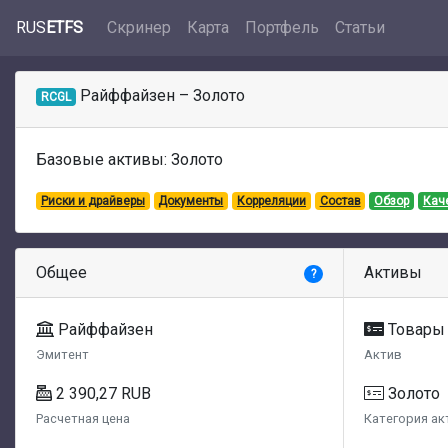
RUS
ETFS
Скринер
Карта
Портфель
Статьи
Райффайзен – Золото
RCGL
Базовые активы: Золото
Риски и драйверы
Документы
Корреляции
Состав
Обзор
Кач
Общее
Активы
?
Райффайзен
Товары
Эмитент
Актив
2 390,27 RUB
Золото
Расчетная цена
Категория ак