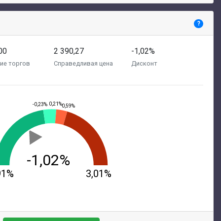
?
00
2 390,27
-1,02%
ие торгов
Справедливая цена
Дисконт
0,21%
-0,23%
0,59%
-1,02%
91%
3,01%