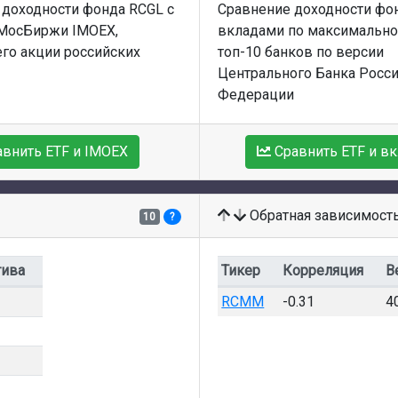
 доходности фонда RCGL с
Сравнение доходности фо
МосБиржи IMOEX,
вкладами по максимально
го акции российских
топ-10 банков по версии
Центрального Банка Росс
Федерации
авнить ETF и IMOEX
Сравнить ETF и в
Обратная зависимост
10
?
тива
Тикер
Корреляция
В
RCMM
-0.31
4