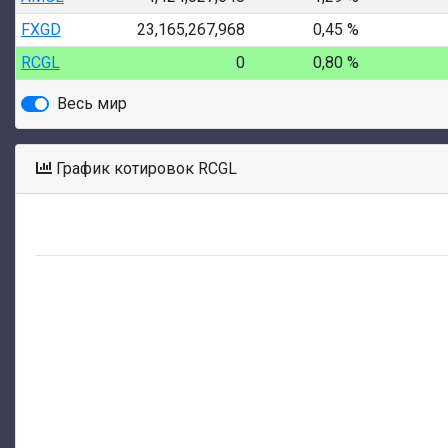
FXGD
23,165,267,968
0,45 %
RCGL
0
0,80 %
Весь мир
График котировок RCGL