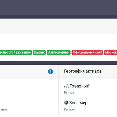
ество отслеживания
График
Альтернативы
Официальный сайт
Москов
География активов
?
Товарный
Рынок
Весь мир
тива
Регион