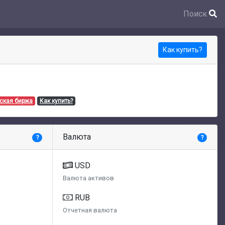
Поиск
Как купить?
ская биржа
Как купить?
Валюта
?
?
USD
Валюта активов
RUB
Отчетная валюта