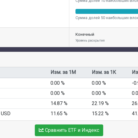
Сумма долей 10 наибольших вло
Сумма долей 50 наибольших вло
Конечный
Уровень раскрытия
Изм. за 1M
Изм. за 1К
Из
0.00 %
0.00 %
-0
0.00 %
0.00 %
0.
14.87 %
22.19 %
26
m USD
11.65 %
15.22 %
41
Сравнить ETF и Индекс