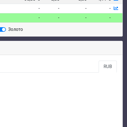
-
-
-
-
-
-
-
-
Золото
RUB