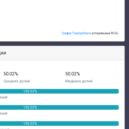
График TradingView
с котировками RCGL
ции
50.02%
50.02%
Среднее долей
Медиана долей
100.03%
ений
100.03%
ений
100.03%