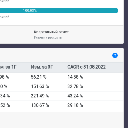
жений
100.03%
жений
Квартальный отчет
Источник раскрытия
?
м. за 1Г
Изм. за 3Г
CAGR с 31.08.2022
.98 %
56.21 %
14.58 %
00 %
151.63 %
32.78 %
.34 %
221.49 %
43.24 %
.52 %
130.67 %
29.18 %