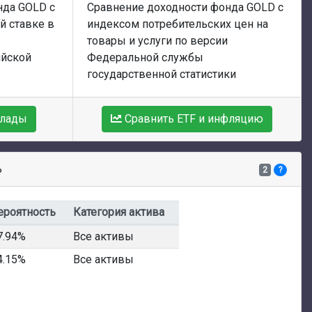
нда GOLD с
Сравнение доходности фонда GOLD с
й ставке в
индексом потребительских цен на
товары и услуги по версии
ийской
Федеральной службы
государственной статистики
клады
Сравнить ETF и инфляцию
ь
2
?
ероятность
Категория актива
7.94%
Все активы
4.15%
Все активы