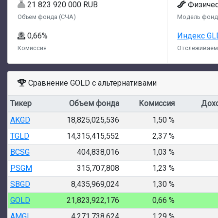
21 823 920 000 RUB
Физиче
Объем фонда (СЧА)
Модель фонд
0,66%
Индекс G
Комиссия
Отслеживаем
Сравнение GOLD с альтернативами
Тикер
Объем фонда
Комиссия
Дох
AKGD
18,825,025,536
1,50 %
TGLD
14,315,415,552
2,37 %
BCSG
404,838,016
1,03 %
PSGM
315,707,808
1,23 %
SBGD
8,435,969,024
1,30 %
GOLD
21,823,922,176
0,66 %
AMGL
4,271,738,624
1,29 %