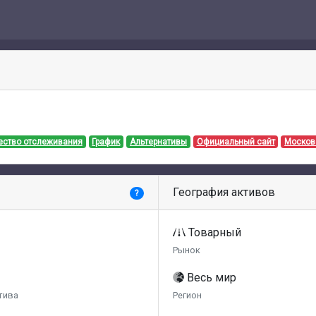
ество отслеживания
График
Альтернативы
Официальный сайт
Москов
География активов
?
Товарный
Рынок
Весь мир
тива
Регион