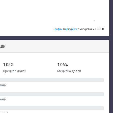
График TradingView
с котировками GOLD
ции
1.05%
1.06%
Среднее долей
Медиана долей
ений
ений