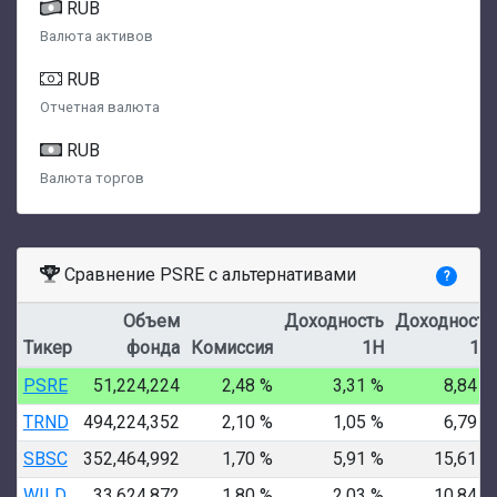
RUB
Валюта активов
RUB
Отчетная валюта
RUB
Валюта торгов
Сравнение PSRE с альтернативами
?
Объем
Доходность
Доходность
Тикер
фонда
Комиссия
1Н
1М
PSRE
51,224,224
2,48 %
3,31 %
8,84 %
TRND
494,224,352
2,10 %
1,05 %
6,79 %
SBSC
352,464,992
1,70 %
5,91 %
15,61 %
WILD
33,624,872
1,80 %
2,03 %
10,84 %