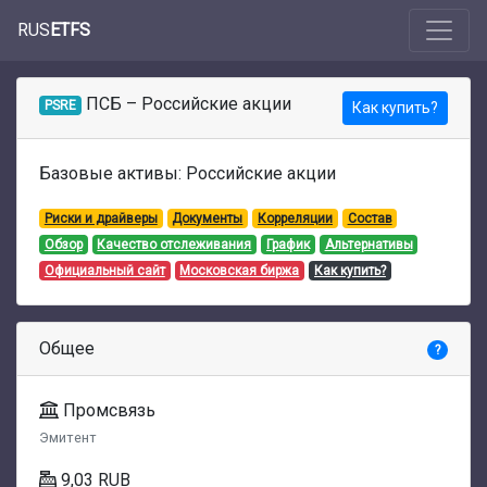
RUS
ETFS
ПСБ – Российские акции
PSRE
Как купить?
Базовые активы: Российские акции
Риски и драйверы
Документы
Корреляции
Состав
Обзор
Качество отслеживания
График
Альтернативы
Официальный сайт
Московская биржа
Как купить?
Общее
?
Промсвязь
Эмитент
9,03 RUB