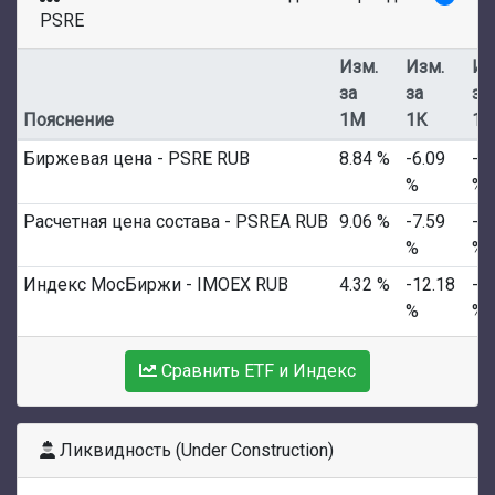
PSRE
Изм.
Изм.
Из
за
за
за
Пояснение
1M
1К
1Г
Биржевая цена - PSRE RUB
8.84 %
-6.09
-1
%
%
Расчетная цена состава - PSREA RUB
9.06 %
-7.59
-1
%
%
Индекс МосБиржи - IMOEX RUB
4.32 %
-12.18
-2
%
%
Сравнить ETF и Индекс
Ликвидность (Under Construction)