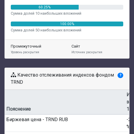
60.25%
Сумма долей 10 наибольших вложений
100.00%
Сумма долей 50 наибольших вложений
Промежуточный
Сайт
Уровень раскрытия
Источник раскрытия
Качество отслеживания индексов фондом
?
TRND
Из
за
Пояснение
1M
Биржевая цена - TRND RUB
-2.
%