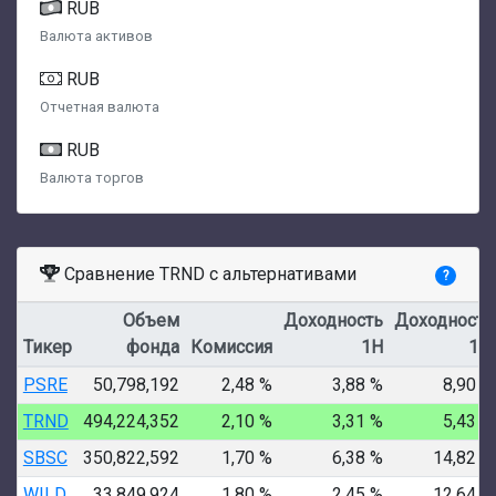
RUB
Валюта активов
RUB
Отчетная валюта
RUB
Валюта торгов
Сравнение TRND с альтернативами
?
Объем
Доходность
Доходность
Тикер
фонда
Комиссия
1Н
1М
PSRE
50,798,192
2,48 %
3,88 %
8,90 %
TRND
494,224,352
2,10 %
3,31 %
5,43 %
SBSC
350,822,592
1,70 %
6,38 %
14,82 %
WILD
33,849,924
1,80 %
2,45 %
12,64 %