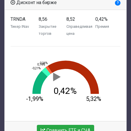
Дисконт на бирже
?
TRNDA
8,56
8,52
0,42%
Тикер INav
Закрытие
Справедливая
Премия
торгов
цена
0,34%
0,16%
-0,21%
0,42%
-1,99%
5,32%
Сравнить ETF и СЧА