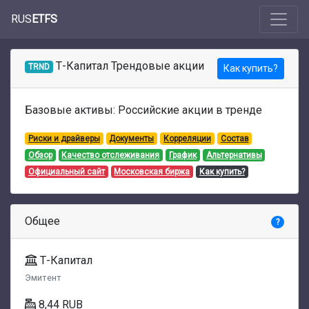
RUS
ETFS
Т-Капитал Трендовые акции
TRND
Как купить?
Базовые активы: Российские акции в тренде
Риски и драйверы
Документы
Корреляции
Состав
Обзор
Качество отслеживания
График
Альтернативы
Официальный сайт
Московская биржа
Как купить?
Общее
?
Т-Капитал
Эмитент
8,44 RUB