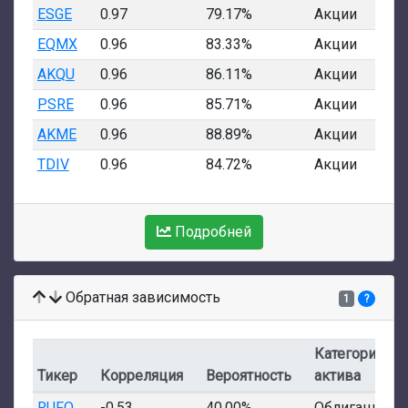
ESGE
0.97
79.17%
Акции
EQMX
0.96
83.33%
Акции
AKQU
0.96
86.11%
Акции
PSRE
0.96
85.71%
Акции
AKME
0.96
88.89%
Акции
TDIV
0.96
84.72%
Акции
Подробней
Обратная зависимость
1
?
Категория
Тикер
Корреляция
Вероятность
актива
RUFO
-0.53
40.00%
Облигации