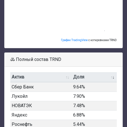
График TradingView
с котировками TRND
Полный состав TRND
Актив
Доля
Сбер Банк
9.64%
Лукойл
7.90%
НОВАТЭК
7.48%
Яндекс
6.88%
Роснефть
5.44%