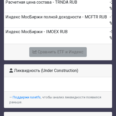
Расчетная цена состава - TRNDA RUB
-2.
%
Индекс МосБиржи полной доходности - MCFTR RUB
-1.
%
Индекс МосБиржи - IMOEX RUB
-5.
%
Сравнить ETF и Индекс
Ликвидность (Under Construction)
Поддержи rusetfs
, чтобы анализ ликвидности появился
раньше.