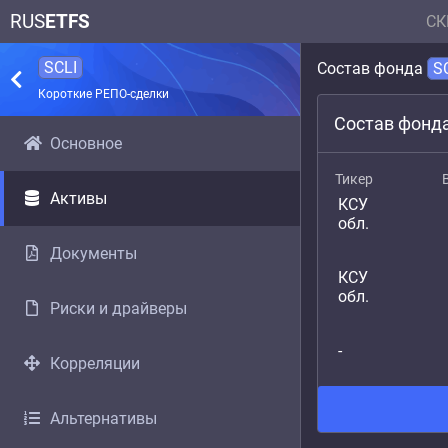
RUS
ETFS
СК
SCLI
Состав фонда
S
Короткие РЕПО-сделки
Состав фонд
Основное
Тикер
Активы
КСУ
обл.
Документы
КСУ
обл.
Риски и драйверы
-
Корреляции
Альтернативы