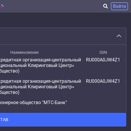
Войти
Наименовение
ISIN
кредитная организация-центральный
RU000A0JW4Z1
ациональный Клиринговый Центр»
бщество)
кредитная организация-центральный
RU000A0JW4Z1
ациональный Клиринговый Центр»
бщество)
онерное общество "МТС-Банк"
ТАВ