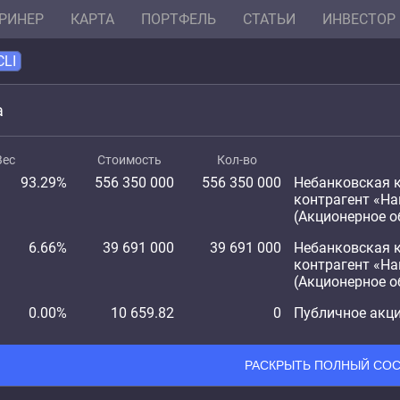
РИНЕР
КАРТА
ПОРТФЕЛЬ
СТАТЬИ
ИНВЕСТОР
CLI
а
Вес
Стоимость
Кол-во
93.29%
556 350 000
556 350 000
Небанковская 
контрагент «Н
(Акционерное о
6.66%
39 691 000
39 691 000
Небанковская 
контрагент «Н
(Акционерное о
0.00%
10 659.82
0
Публичное акци
РАСКРЫТЬ ПОЛНЫЙ СОС