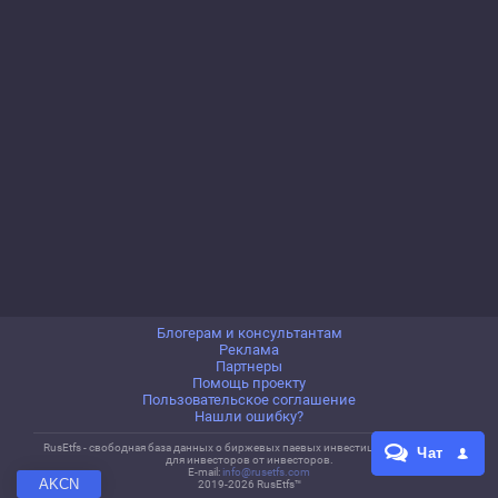
Блогерам и консультантам
Реклама
Партнеры
Помощь проекту
Пользовательское соглашение
Нашли ошибку?
RusEtfs
- свободная база данных о биржевых паевых инвестиционных фондах
Чат
для инвесторов от инвесторов.
E-mail:
info@rusetfs.com
AKCN
2019-
2026
RusEtfs™